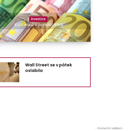
Investice
Kurz eura v pondělí klesl
Wall Street se v pátek
oslabila
- Komerční sdělení -