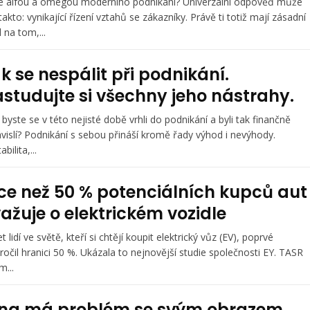
e alfou a omegou moderního podnikání? Univerzální odpověď může
 takto: vynikající řízení vztahů se zákazníky. Právě ti totiž mají zásadní
l na tom,...
k se nespálit při podnikání.
studujte si všechny jeho nástrahy.
 byste se v této nejisté době vrhli do podnikání a byli tak finančně
vislí? Podnikání s sebou přináší kromě řady výhod i nevýhody.
bilita,...
ce než 50 % potenciálních kupců aut
ažuje o elektrickém vozidle
t lidí ve světě, kteří si chtějí koupit elektrický vůz (EV), poprvé
ročil hranici 50 %. Ukázala to nejnovější studie společnosti EY. TASR
m...
na má problém se svým obrazem,