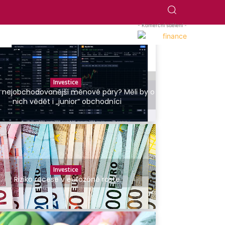
- Komerční sdělení -
Investice
 nejobchodovanější měnové páry? Měli by o
nich vědět i „junior“ obchodníci
Investice
Riziko recese v eurozóně roste
RADY A NÁVODY
Co jsou kanabinoidy a jak fungují?
dmin
-
10.4.2024
0