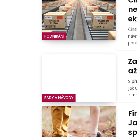
ne
e
Číns
návr
PODNIKÁNÍ
poni
Za
až
S př
jak 
z mo
RADY A NÁVODY
Fi
Ja
sp