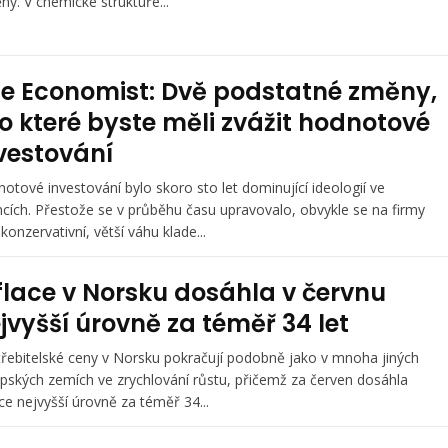
ný. V chemické struktuře...
e Economist: Dvě podstatné změny,
o které byste měli zvážit hodnotové
vestování
otové investování bylo skoro sto let dominující ideologií ve
ncích. Přestože se v průběhu času upravovalo, obvykle se na firmy
 konzervativní, větší váhu klade...
flace v Norsku dosáhla v červnu
jvyšší úrovně za téměř 34 let
řebitelské ceny v Norsku pokračují podobně jako v mnoha jiných
pských zemích ve zrychlování růstu, přičemž za červen dosáhla
ace nejvyšší úrovně za téměř 34...