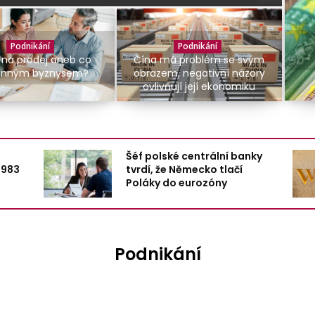
Podnikání
Podnikání
 na prodej aneb co
Čína má problém se svým
dinným byznysem?
obrazem, negativní názory
ovlivňují její ekonomiku
Šéf polské centrální banky
1983
tvrdí, že Německo tlačí
Poláky do eurozóny
Podnikání