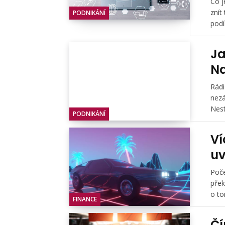
Co j
znít
PODNIKÁNÍ
podí
Ja
Na
Rádi
nezá
Nesta
PODNIKÁNÍ
Ví
uv
Poče
přek
o to
FINANCE
Čí