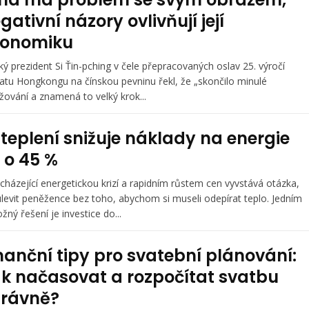
gativní názory ovlivňují její
konomiku
ký prezident Si Ťin-pching v čele přepracovaných oslav 25. výročí
atu Hongkongu na čínskou pevninu řekl, že „skončilo minulé
žování a znamená to velký krok...
teplení snižuje náklady na energie
 o 45 %
icházející energetickou krizí a rapidním růstem cen vyvstává otázka,
ulevit peněžence bez toho, abychom si museli odepírat teplo. Jedním
žný řešení je investice do...
nanční tipy pro svatební plánování:
k načasovat a rozpočítat svatbu
rávně?