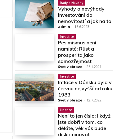
Rady a Návody
Výhody a nevýhody
investování do
nemovitostí a jak na to
admin
-
16.6.2023
Investice
Pesimismus není
namístě: Růst a
prosperita jako
samozřejmost
Svet v obraze
-
25.1.2021
Investice
Inflace v Dánsku byla v
červnu nejvyšší od roku
1983
Svet v obraze
-
12.7.2022
Finance
Není to jen číslo: I když
jste dobří v tom, co
děláte, věk vás bude
diskriminovat