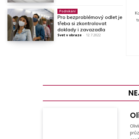
Podnikání
K
Pro bezproblémový odlet je
t
třeba si zkontrolovat
doklady i zavazadla
Svet v obraze
-
12.7.2022
NE
Ol
Oliv
průz