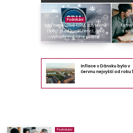
Podnikání
Kdo nepoužívá CRM, zbytečně
Firmy
ztrácí před konkurencí. Jaké
s ro
výhody nabídne i vám?
Inflace v Dánsku byla v
červnu nejvyšší od roku 
Podnikání