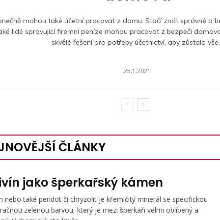
onečně mohou také účetní pracovat z domu. Stačí znát správné a b
aké lidé spravující firemní peníze mohou pracovat z bezpečí domova
skvělé řešení pro potřeby účetnictví, aby zůstalo vše..
25.1.2021
JNOVĚJŠÍ ČLÁNKY
ivín jako šperkařský kámen
ín nebo také peridot či chryzolit je křemičitý minerál se specifickou
račnou zelenou barvou, který je mezi šperkaři velmi oblíbený a