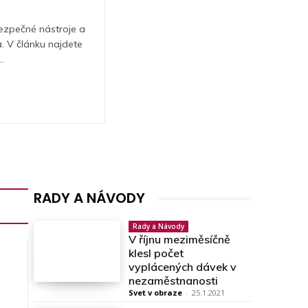
ezpečné nástroje a
. V článku najdete
.
RADY A NÁVODY
Rady a Návody
V říjnu meziměsíčně
klesl počet
vyplácených dávek v
nezaměstnanosti
Svet v obraze
-
25.1.2021