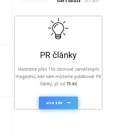
Svet v obraze
-
25.1.2021
PR články
Vlastníme přes 150 oborově zaměřených
magazínů, kde vám můžeme publikovat PR
články, již od
75 Kč
více zde