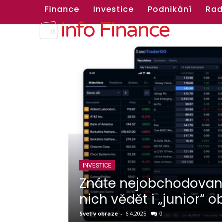
Finance
Investice
Podnikání
Rad
info Finance
Měli by o
RADY A NÁVODY
Sjednání povinného r
admin
-
8.10.2024
0