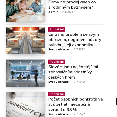
Firmy na prodej aneb co
s rodinným byznysem?
admin
-
9.1.2023
Podnikání
Čína má problém se svým
obrazem, negativní názory
ovlivňují její ekonomiku
Svet v obraze
-
12.7.2022
Podnikání
Slováci jsou nejčastějšími
zahraničními vlastníky
českých firem
Svet v obraze
-
12.7.2022
Podnikání
Počet osobních bankrotů ve
2. čtvrtletí meziročně
vzrostl o 38 %
Svet v obraze
-
12.7.2022