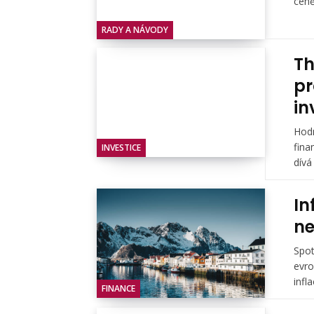
ceně
RADY A NÁVODY
Th
pr
in
Hodn
fina
INVESTICE
dívá
In
ne
Spot
evro
infl
FINANCE