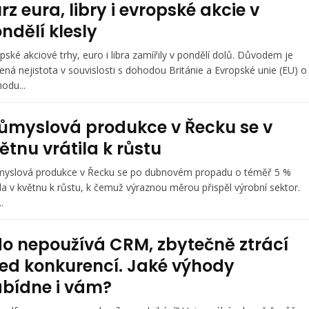
rz eura, libry i evropské akcie v
ndělí klesly
pské akciové trhy, euro i libra zamířily v pondělí dolů. Důvodem je
ená nejistota v souvislosti s dohodou Británie a Evropské unie (EU) o
odu...
ůmyslová produkce v Řecku se v
ětnu vrátila k růstu
yslová produkce v Řecku se po dubnovém propadu o téměř 5 %
ila v květnu k růstu, k čemuž výraznou měrou přispěl výrobní sektor.
.
o nepoužívá CRM, zbytečně ztrácí
ed konkurencí. Jaké výhody
bídne i vám?