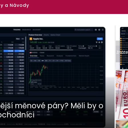
y a Návody
Znáte
učení na pár kliknutí
a