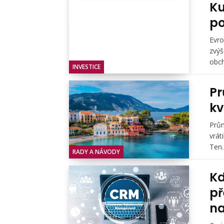
Ku
po
Evro
zvýš
obch
INVESTICE
Pr
kv
Prům
vrát
Ten..
RADY A NÁVODY
Kd
př
na