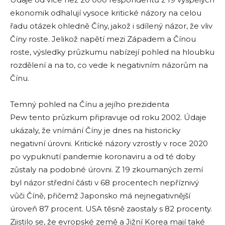
ekonomik odhalují vysoce kritické názory na celou
řadu otázek ohledně Číny, jakož i sdílený názor, že vliv
Číny roste. Jelikož napětí mezi Západem a Čínou
roste, výsledky průzkumu nabízejí pohled na hloubku
rozdělení a na to, co vede k negativním názorům na
Čínu.
Temný pohled na Čínu a jejího prezidenta
Pew tento průzkum připravuje od roku 2002. Údaje
ukázaly, že vnímání Číny je dnes na historicky
negativní úrovni. Kritické názory vzrostly v roce 2020
po vypuknutí pandemie koronaviru a od té doby
zůstaly na podobné úrovni. Z 19 zkoumaných zemí
byl názor střední části v 68 procentech nepříznivý
vůči Číně, přičemž Japonsko má nejnegativnější
úroveň 87 procent. USA těsně zaostaly s 82 procenty.
Zjistilo se, že evropské země a Jižní Korea mají také