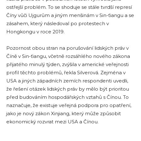
ostřejší problém. To se shoduje se stále tvrdší represí
Číny vůči Ujgurům a jiným menšinám v Sin-ťiangu a se
zásahem, který následoval po protestech v
Hongkongu v roce 2019.
Pozornost obou stran na porušování lidských práv v
Číně v Sin-ťiangu, včetně rozsáhlého nového zákona
přijatého minulý týden, zvýšila v americké veřejnosti
profil těchto problémů, řekla Silverová. Zejména v
USA a jiných západních zemích respondenti uvedli,
že řešení otázek lidských práv by mělo být prioritou
před budováním hospodářských vztahů s Čínou. To
naznačuje, že existuje veřejná podpora pro opatření,
jako je nový zákon Xinjiang, který může způsobit
ekonomický rozvrat mezi USA a Čínou.