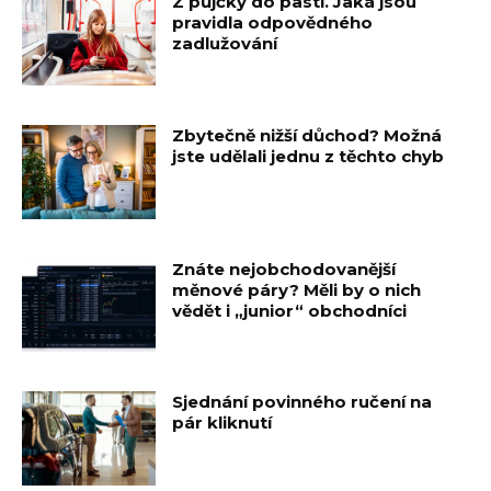
Z půjčky do pasti. Jaká jsou
pravidla odpovědného
zadlužování
Zbytečně nižší důchod? Možná
jste udělali jednu z těchto chyb
Znáte nejobchodovanější
měnové páry? Měli by o nich
vědět i „junior“ obchodníci
Sjednání povinného ručení na
pár kliknutí