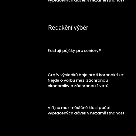
vyplácených dávek v nezaměstnanosti
Redakční výběr
Existují půjčky pro seniory?
Grafy výsledků boje proti koronakríze:
Nejde o volbu mezi záchranou
ekonomiky a záchranou životů
V říjnu meziměsíčně klesl počet
vyplácených dávek v nezaměstnanosti