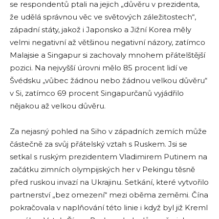
se respondentů ptali na jejich „důvěru v prezidenta,
že udělá správnou věc ve světových záležitostech“,
západní státy, jakož i Japonsko a Jižní Korea měly
velmi negativní až většinou negativní názory, zatímco
Malajsie a Singapur si zachovaly mnohem přátelštější
pozici. Na nejvyšší úrovni mělo 85 procent lidí ve
Švédsku „vůbec žádnou nebo žádnou velkou důvěru“
v Si, zatímco 69 procent Singapurčanů vyjádřilo
nějakou až velkou důvěru.
Za nejasný pohled na Siho v západních zemích může
částečně za svůj přátelský vztah s Ruskem. Jsi se
setkal s ruským prezidentem Vladimirem Putinem na
začátku zimních olympijských her v Pekingu těsně
před ruskou invazí na Ukrajinu. Setkání, které vytvořilo
partnerství „bez omezení“ mezi oběma zeměmi. Čína
pokračovala v naplňování této linie i když byl již Kreml