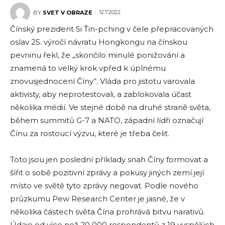
12.7.2022
BY
SVET V OBRAZE
Čínský prezident Si Ťin-pching v čele přepracovaných
oslav 25. výročí návratu Hongkongu na čínskou
pevninu řekl, že „skončilo minulé ponižování a
znamená to velký krok vpřed k úplnému
znovusjednocení Číny“. Vláda pro jistotu varovala
aktivisty, aby neprotestovali, a zablokovala účast
několika médií. Ve stejné době na druhé straně světa,
během summitů G-7 a NATO, západní lídři označují
Čínu za rostoucí výzvu, které je třeba čelit.
Toto jsou jen poslední příklady snah Číny formovat a
šířit o sobě pozitivní zprávy a pokusy jiných zemí její
místo ve světě tyto zprávy negovat. Podle nového
průzkumu Pew Research Center je jasné, že v
několika částech světa Čína prohrává bitvu narativů.
Údaje od více než 20 000 respondentů z 19 vyspělých