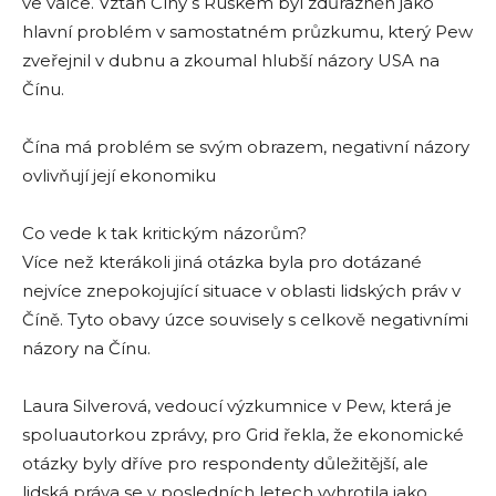
ve válce. Vztah Číny s Ruskem byl zdůrazněn jako
hlavní problém v samostatném průzkumu, který Pew
zveřejnil v dubnu a zkoumal hlubší názory USA na
Čínu.
Čína má problém se svým obrazem, negativní názory
ovlivňují její ekonomiku
Co vede k tak kritickým názorům?
Více než kterákoli jiná otázka byla pro dotázané
nejvíce znepokojující situace v oblasti lidských práv v
Číně. Tyto obavy úzce souvisely s celkově negativními
názory na Čínu.
Laura Silverová, vedoucí výzkumnice v Pew, která je
spoluautorkou zprávy, pro Grid řekla, že ekonomické
otázky byly dříve pro respondenty důležitější, ale
lidská práva se v posledních letech vyhrotila jako