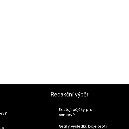
Redakční výběr
Existují půjčky pro
ory?
seniory?
Grafy výsledků boje proti
oti