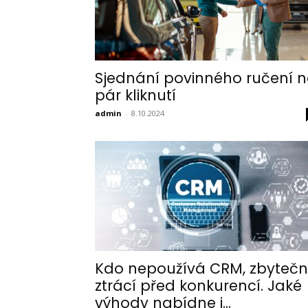
Sjednání povinného ručení 
pár kliknutí
admin
-
8.10.2024
Kdo nepoužívá CRM, zbyteč
ztrácí před konkurencí. Jaké
výhody nabídne i...