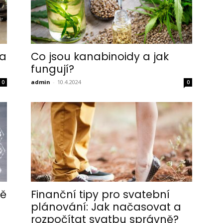
na
Co jsou kanabinoidy a jak
fungují?
admin
-
10.4.2024
0
0
ně
Finanční tipy pro svatební
plánování: Jak načasovat a
rozpočítat svatbu správně?