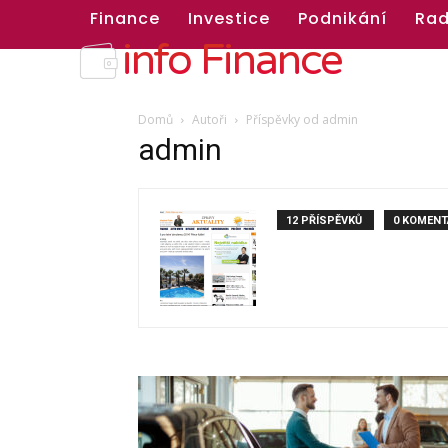
Finance
Investice
Podnikání
Rad
info Finance
Domů
Autoři
Příspěvky od admin
admin
12 PŘÍSPĚVKŮ
0 KOMENT