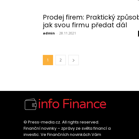
Prodej firem: Praktický způso
jak svou firmu předat dál
admin
-
28.11.2021
1
2
info Finance
© Press-media.cz. All rights reserved.
Finanční novinky – zprávy ze světa financí a
investic. Ve Finančních novinkách Vám