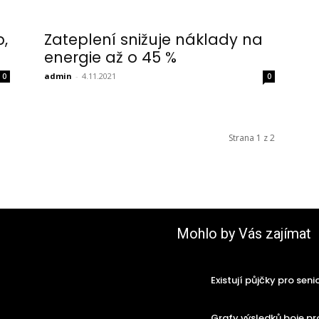
b,
Zateplení snižuje náklady na
energie až o 45 %
admin
-
4.11.2021
0
0
Strana 1 z 2
Mohlo by Vás zajímat
Existují půjčky pro seni
Grafy výsledků boje pr