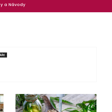
y a Návody
ÁŘE