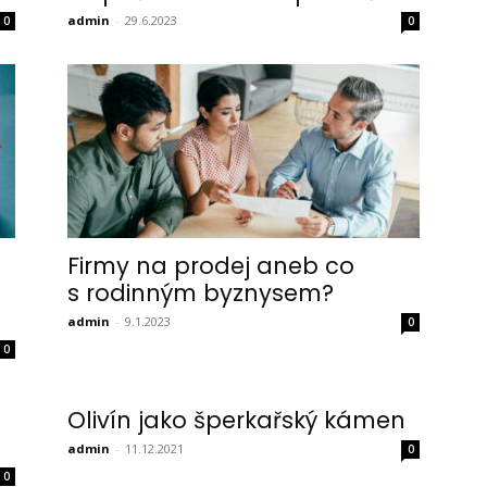
admin
-
29.6.2023
0
0
Firmy na prodej aneb co
a
s rodinným byznysem?
admin
-
9.1.2023
0
0
Olivín jako šperkařský kámen
admin
-
11.12.2021
0
0