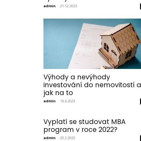
admin
-
21.12.2023
Výhody a nevýhody
investování do nemovitostí 
jak na to
admin
-
16.6.2023
Vyplatí se studovat MBA
program v roce 2022?
admin
-
20.2.2022