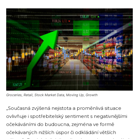
Groceries, Retail, Stock Market Data, Moving Up, Growth
„Současná zvýšená nejistota a proměnlivá situace
ovlivňuje i spotřebitelský sentiment s negativnějšími
očekáváními do budoucna, zejména ve formě
očekávaných nižších úspor či odkládání větších