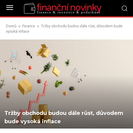
finanční novinky
finance & investice & podnikání
Domů
Finance
Tržby obchodu budou dále růst, důvodem bude
vysoká inflace
Tržby obchodu budou dále růst, důvodem
bude vysoká inflace