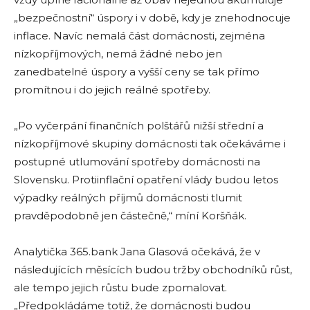
„bezpečnostní“ úspory i v době, kdy je znehodnocuje
inflace. Navíc nemalá část domácnosti, zejména
nízkopříjmových, nemá žádné nebo jen
zanedbatelné úspory a vyšší ceny se tak přímo
promítnou i do jejich reálné spotřeby.
„Po vyčerpání finančních polštářů nižší střední a
nízkopříjmové skupiny domácnosti tak očekáváme i
postupné utlumování spotřeby domácnosti na
Slovensku. Protiinflační opatření vlády budou letos
výpadky reálných příjmů domácnosti tlumit
pravděpodobně jen částečně,“ míní Koršňák.
Analytička 365.bank Jana Glasová očekává, že v
následujících měsících budou tržby obchodníků růst,
ale tempo jejich růstu bude zpomalovat.
„Předpokládáme totiž, že domácnosti budou