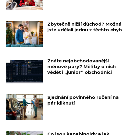
Zbytečně nižší důchod? Možná
jste udělali jednu z těchto chyb
Znáte nejobchodovanější
měnové páry? Měli by o nich
vědět i „junior“ obchodníci
Sjednání povinného ručení na
pár kliknutí
Co jsou kanabinoidy a jak