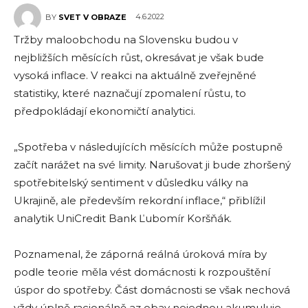
4.6.2022
BY
SVET V OBRAZE
Tržby maloobchodu na Slovensku budou v
nejbližších měsících růst, okresávat je však bude
vysoká inflace. V reakci na aktuálně zveřejněné
statistiky, které naznačují zpomalení růstu, to
předpokládají ekonomičtí analytici.
„Spotřeba v následujících měsících může postupně
začít narážet na své limity. Narušovat ji bude zhoršený
spotřebitelský sentiment v důsledku války na
Ukrajině, ale především rekordní inflace,“ přiblížil
analytik UniCredit Bank Ľubomír Koršňák.
Poznamenal, že záporná reálná úroková míra by
podle teorie měla vést domácnosti k rozpouštění
úspor do spotřeby. Část domácnosti se však nechová
vždy úplně racionálně az obav nejednou akumuluje