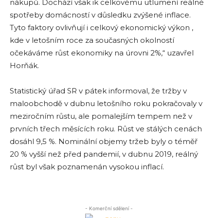
nákupů. Dochází však ik celkovému utlumení reálné
spotřeby domácností v důsledku zvýšené inflace.
Tyto faktory ovlivňují i ​​celkový ekonomický výkon ,
kde v letošním roce za současných okolností
očekáváme růst ekonomiky na úrovni 2%,“ uzavřel
Horňák.
Statistický úřad SR v pátek informoval, že tržby v
maloobchodě v dubnu letošního roku pokračovaly v
meziročním růstu, ale pomalejším tempem než v
prvních třech měsících roku. Růst ve stálých cenách
dosáhl 9,5 %. Nominální objemy tržeb byly o téměř
20 % vyšší než před pandemií, v dubnu 2019, reálný
růst byl však poznamenán vysokou inflací.
- Komerční sdělení -