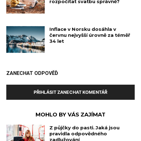
rozpočítat svatbu správně?
Inflace v Norsku dosáhla v
červnu nejvyšší úrovně za téměř
34 let
ZANECHAT ODPOVĚĎ
PŘIHLÁSIT ZANECHAT KOMENTÁŘ
MOHLO BY VÁS ZAJÍMAT
Z půjčky do pasti. Jaká jsou
pravidla odpovědného
zadlužování