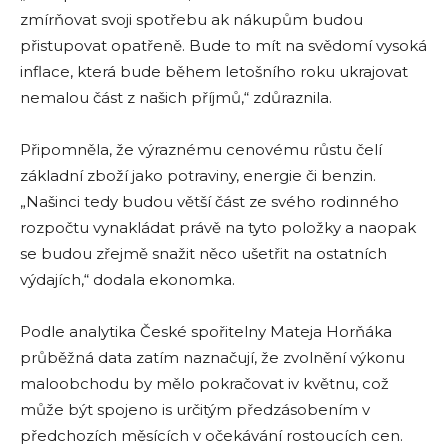
zmírňovat svoji spotřebu ak nákupům budou
přistupovat opatřeně. Bude to mít na svědomí vysoká
inflace, která bude během letošního roku ukrajovat
nemalou část z našich příjmů,“ zdůraznila.
Připomněla, že výraznému cenovému růstu čelí
základní zboží jako potraviny, energie či benzin.
„Našinci tedy budou větší část ze svého rodinného
rozpočtu vynakládat právě na tyto položky a naopak
se budou zřejmě snažit něco ušetřit na ostatních
výdajích,“ dodala ekonomka.
Podle analytika České spořitelny Mateja Horňáka
průběžná data zatím naznačují, že zvolnění výkonu
maloobchodu by mělo pokračovat iv květnu, což
může být spojeno is určitým předzásobením v
předchozích měsících v očekávání rostoucích cen.