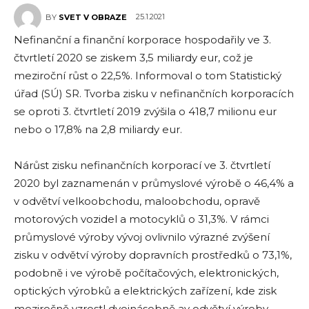
25.1.2021
BY
SVET V OBRAZE
Nefinanční a finanční korporace hospodařily ve 3.
čtvrtletí 2020 se ziskem 3,5 miliardy eur, což je
meziroční růst o 22,5%. Informoval o tom Statistický
úřad (SÚ) SR. Tvorba zisku v nefinančních korporacích
se oproti 3. čtvrtletí 2019 zvýšila o 418,7 milionu eur
nebo o 17,8% na 2,8 miliardy eur.
Nárůst zisku nefinančních korporací ve 3. čtvrtletí
2020 byl zaznamenán v průmyslové výrobě o 46,4% a
v odvětví velkoobchodu, maloobchodu, opravě
motorových vozidel a motocyklů o 31,3%. V rámci
průmyslové výroby vývoj ovlivnilo výrazné zvýšení
zisku v odvětví výroby dopravních prostředků o 73,1%,
podobně i ve výrobě počítačových, elektronických,
optických výrobků a elektrických zařízení, kde zisk
meziročně vzrostl dvojnásobně av odvětví výroby