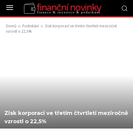
finanční novinky
finance & investice & podnikání
Domů
Podnikání
Zisk korporací ve třetím čtvrtletí meziročně
vzrostl o 22,5%
Zisk korporací ve třetím čtvrtletí meziročně
vzrostl o 22,5%