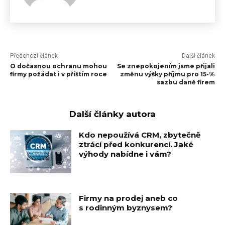
Předchozí článek
Další článek
O dočasnou ochranu mohou
Se znepokojením jsme přijali
firmy požádat i v příštím roce
změnu výšky příjmu pro 15-%
sazbu daně firem
Další články autora
Kdo nepoužívá CRM, zbytečně
ztrácí před konkurencí. Jaké
výhody nabídne i vám?
Firmy na prodej aneb co
s rodinným byznysem?