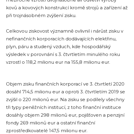
kovů a kovových konstrukcí kromě strojů a zařízení až
při trojnásobném zvýšení zisku.
Celkovou ziskovost významně ovlivnil i nárůst zisku v
nefinančních korporacích dodávajících elektřinu,
plyn, páru a studený vzduch, kde hospodářský
výsledek v porovnání s 3. čtvrtletím minulého roku
vzrostl o 118,2 milionu eur na 155,8 milionu eur.
Objem zisku finančních korporací ve 3. čtvrtletí 2020
dosáhl 714,5 milionu eur a oproti 3. čtvrtletím 2019 se
zvýšil o 220 milionů eur. Na zisku se podílely všechny
tři typy peněžních institucí, z toho finanční instituce
dosáhly objem 298 milionů eur, pojišťoven a penzijní
fondy 269 milionů eur a ostatní finanční
zprostředkovatelé 147,5 milionu eur.