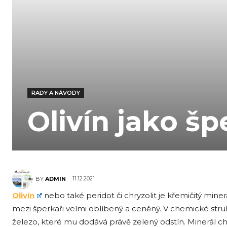
RADY A NÁVODY
Olivín jako š
11.12.2021
BY
ADMIN
Olivín
nebo také peridot či chryzolit je křemičitý mine
mezi šperkaři velmi oblíbený a ceněný. V chemické str
železo, které mu dodává právě zelený odstín. Minerál c