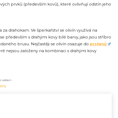
vých prvků (především kovů), které ovlivňují odstín jeho
a za drahokam. Ve šperkařství se olivín využívá na
 především s drahými kovy bílé barvy, jako jsou stříbro
rásného brusu. Nejčastěji se olivín osazuje do
prstenů
eré nejsou založeny na kombinaci s drahými kovy
 sdělení -