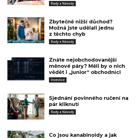
Rady a Návody
Zbytečně nižší důchod?
Možná jste udělali jednu
z těchto chyb
Rady a Návody
Znáte nejobchodovanější
měnové páry? Měli by o nich
vědět i „junior“ obchodníci
Investice
Sjednání povinného ručení na
pár kliknutí
Rady a Návody
Co jsou kanabinoidy a jak