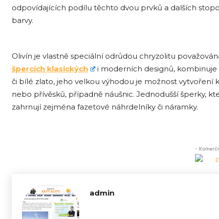
odpovídajících podílu těchto dvou prvků a dalších stopo
barvy.
Olivín je vlastně speciální odrůdou chryzolitu považován
špercích klasických
i moderních designů, kombinuje se
či bílé zlato, jeho velkou výhodou je možnost vytvoření k
nebo přívěsků, případně náušnic. Jednodušší šperky, kt
zahrnují zejména fazetové náhrdelníky či náramky.
- Komerční
admin