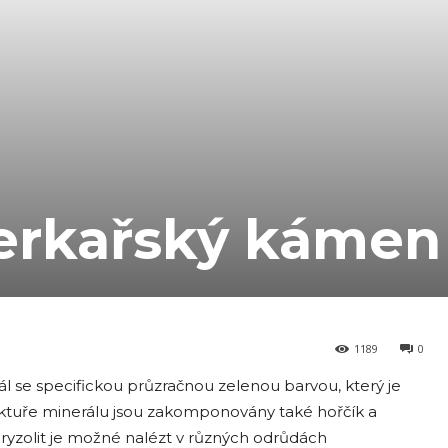
perkařský kámen
1189
0
rál se specifickou průzračnou zelenou barvou, který je
uktuře minerálu jsou zakomponovány také hořčík a
hryzolit je možné nalézt v různých odrůdách