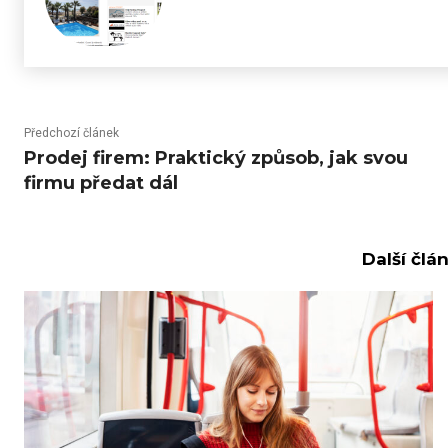
Předchozí článek
Prodej firem: Praktický způsob, jak svou
firmu předat dál
Další člá