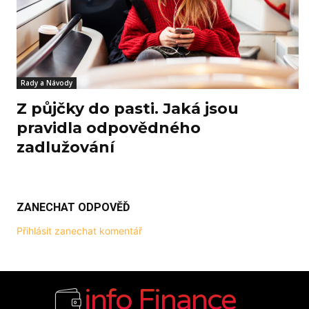
Rady a Návody
Z půjčky do pasti. Jaká jsou
pravidla odpovědného
zadlužování
ZANECHAT ODPOVĚĎ
Přihlásit zanechat komentář
info Finance