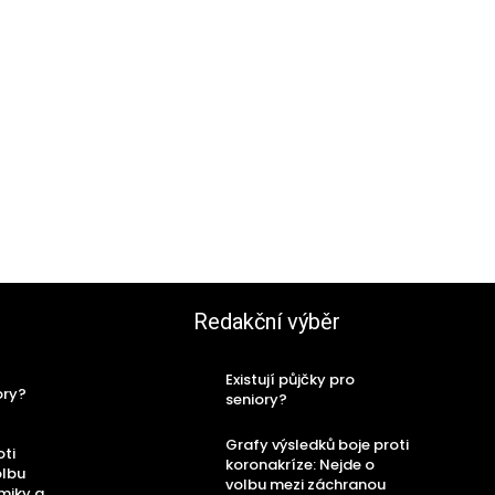
Redakční výběr
Existují půjčky pro
ory?
seniory?
Grafy výsledků boje proti
oti
koronakríze: Nejde o
olbu
volbu mezi záchranou
miky a