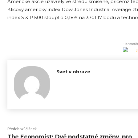
Americké akcie uzavřely ve středu smíšeně, přičemž t
Klíčový americký index Dow Jones Industrial Average ztra
index S & P 500 stoupl o 0,18% na 3701,17 bodu a techn
- Komerční
Svet v obraze
Předchozí článek
The Economist: Dvě podstatné změny, pro