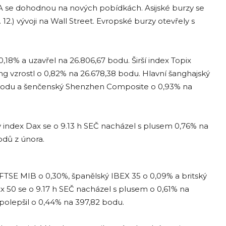
v USA se dohodnou na nových pobídkách. Asijské burzy se
12.) vývoji na Wall Street. Evropské burzy otevřely s
0,18% a uzavřel na 26.806,67 bodu. Širší index Topix
 vzrostl o 0,82% na 26.678,38 bodu. Hlavní šanghajský
7 bodu a šenčenský Shenzhen Composite o 0,93% na
ký index Dax se o 9.13 h SEČ nacházel s plusem 0,76% na
odů z února.
ý FTSE MIB o 0,30%, španělský IBEX 35 o 0,09% a britský
x 50 se o 9.17 h SEČ nacházel s plusem o 0,61% na
olepšil o 0,44% na 397,82 bodu.