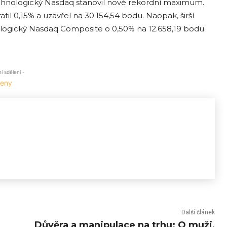
echnologický Nasdaq stanovil nové rekordní maximum.
til 0,15% a uzavřel na 30.154,54 bodu. Naopak, širší
ologický Nasdaq Composite o 0,50% na 12.658,19 bodu.
 sdělení -
Další článek
Důvěra a manipulace na trhu: O muži,