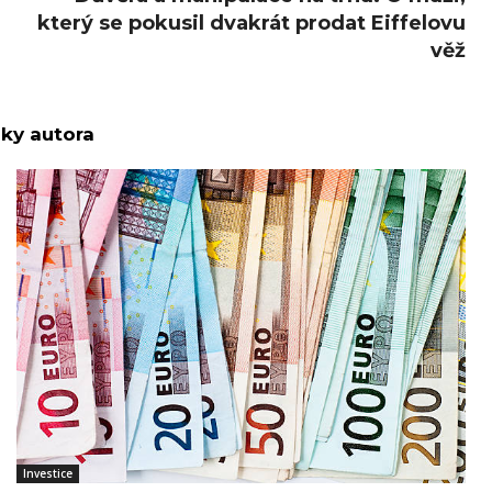
který se pokusil dvakrát prodat Eiffelovu
věž
nky autora
Investice