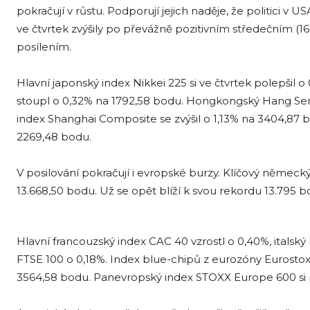
pokračují v růstu. Podporují jejich naděje, že politici 
ve čtvrtek zvýšily po převážně pozitivním středečním (16. 
posílením.
Hlavní japonský index Nikkei 225 si ve čtvrtek polepšil o 
stoupl o 0,32% na 1792,58 bodu. Hongkongský Hang Seng
index Shanghai Composite se zvýšil o 1,13% na 3404,8
2269,48 bodu.
V posilování pokračují i ​​evropské burzy. Klíčový němec
13.668,50 bodu. Už se opět blíží k svou rekordu 13.795 b
Hlavní francouzský index CAC 40 vzrostl o 0,40%, italsk
FTSE 100 o 0,18%. Index blue-chipů z eurozóny Eurostox
3564,58 bodu. Panevropský index STOXX Europe 600 si p