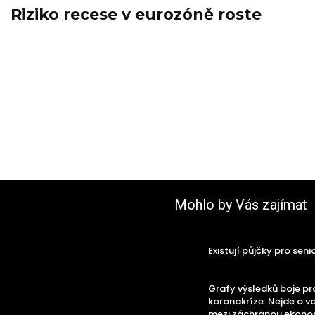
Riziko recese v eurozóně roste
Mohlo by Vás zajímat
Existují půjčky pro seni
Grafy výsledků boje pr
koronakríze: Nejde o v
mezi záchranou ekono