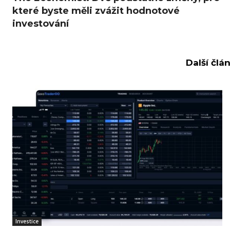
které byste měli zvážit hodnotové
investování
Další člá
Investice