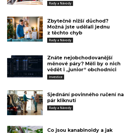
Rady a Návody
Zbytečně nižší důchod?
Možná jste udělali jednu
z těchto chyb
Rady a Návody
Znáte nejobchodovanější
měnové páry? Měli by o nich
vědět i „junior“ obchodníci
Investice
Sjednání povinného ručení na
pár kliknutí
Rady a Návody
Co jsou kanabinoidy a jak