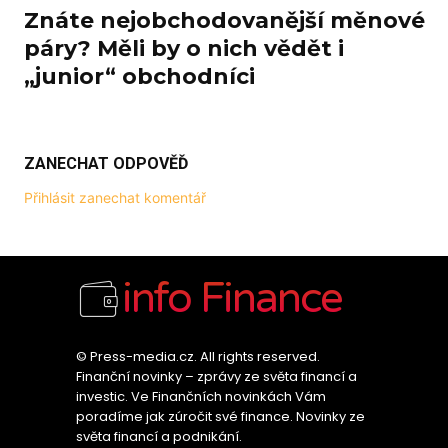
Znáte nejobchodovanější měnové
páry? Měli by o nich vědět i
„junior“ obchodníci
ZANECHAT ODPOVĚĎ
Přihlásit zanechat komentář
info Finance
© Press-media.cz. All rights reserved.
Finanční novinky – zprávy ze světa financí a
investic. Ve Finančních novinkách Vám
poradíme jak zúročit své finance. Novinky ze
světa financí a podnikání.