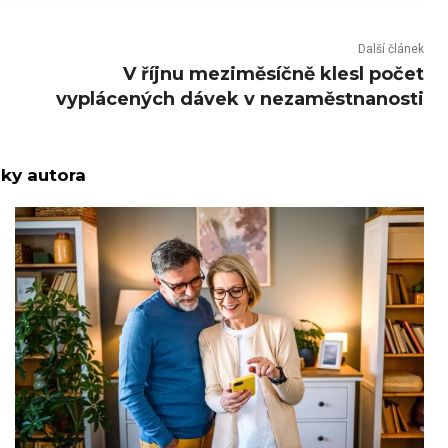
Další článek
V říjnu meziměsíčně klesl počet
vyplácených dávek v nezaměstnanosti
nky autora