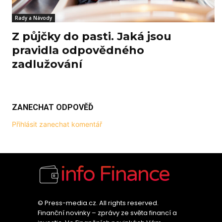
Rady a Návody
Z půjčky do pasti. Jaká jsou
pravidla odpovědného
zadlužování
ZANECHAT ODPOVĚĎ
Přihlásit zanechat komentář
info Finance
© Press-media.cz. All rights reserved.
Finanční novinky – zprávy ze světa financí a