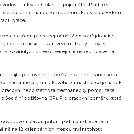
vodovou úlevu při placení pojistného. Platí to v
bo štátnozamestnaneckom poměru, který je důvodem
úřadu práce.
vána na úřadu práce nejméně 12 po sobě jdoucích
ě jdoucích měsíců a zároveň má trvalý pobyt v
ě rozvinutých okresů zveřejňuje ústředí práce na
zaměstnají v pracovním nebo štátnozamestnaneckom
ástka měsíčního příjmu takového zaměstnance je na rok
ichž pracovní nebo štátnozamestnanecký poměr začal
lila Sociální pojišťovna (SP). Pro pracovní poměry, které
odvodovou úlevou přitom platí i při zkráceném
álně na 12 kalendářních měsíců trvání tohoto