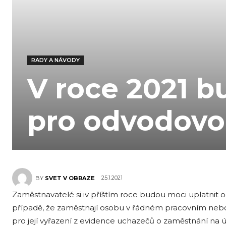
RADY A NÁVODY
V roce 2021 b
pro odvodovou
25.1.2021
BY
SVET V OBRAZE
Zaměstnavatelé si iv příštím roce budou moci uplatnit od
případě, že zaměstnají osobu v řádném pracovním ne
pro její vyřazení z evidence uchazečů o zaměstnání na 