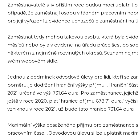
Zaměstnavatelé si iv příštím roce budou moci uplatnit od
případě, že zaměstnají osobu v řádném pracovním ne
pro její vyřazení z evidence uchazečů o zaměstnání na 
Zaměstnat tedy mohou takovou osobu, která byla evido
měsíců nebo byla v evidenci na úřadu práce šest po sob
některém z nejméně rozvinutých okresů. Seznam nejmén
svém webovém sídle.
Jednou z podmínek odvodové úlevy pro lidi, kteří se 
poměru, je dodržení hraniční výšky příjmu. „Hraniční č
2021 určená ve výši 731,64 eura. Pro zaměstnance, jej
ještě v roce 2020, platí hranice příjmu 678,71 eura,“ vyčís
vzniknou v roce 2021, už bude tato hranice 731,64 eura.
Maximální výška dosaženého příjmu pro zaměstnance s 
pracovním čase. „Odvodovou úlevu si lze uplatnit maxim