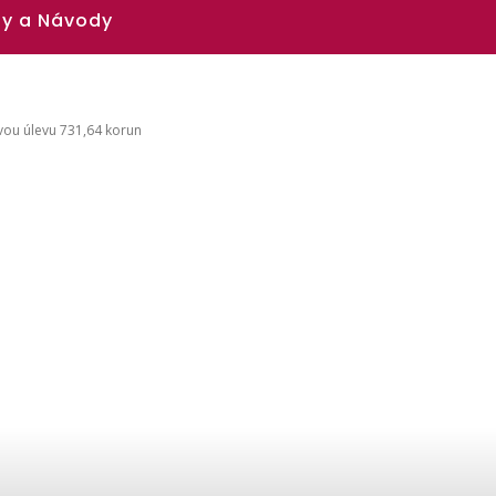
y a Návody
vou úlevu 731,64 korun