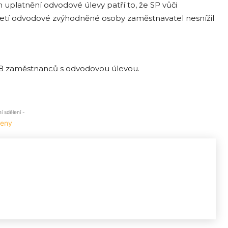
uplatnění odvodové úlevy patří to, že SP vůči
jetí odvodové zvýhodněné osoby zaměstnavatel nesnížil
a 218 zaměstnanců s odvodovou úlevou.
 sdělení -