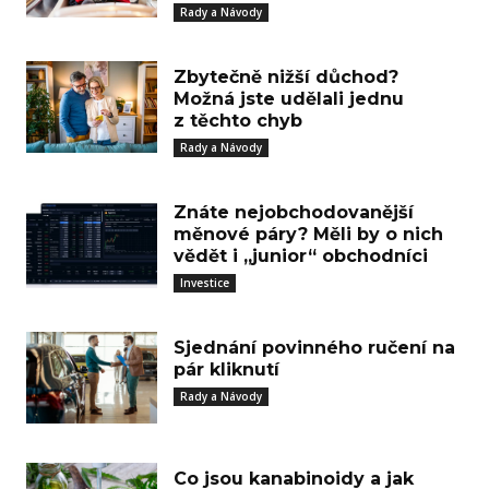
Rady a Návody
Zbytečně nižší důchod?
Možná jste udělali jednu
z těchto chyb
Rady a Návody
Znáte nejobchodovanější
měnové páry? Měli by o nich
vědět i „junior“ obchodníci
Investice
Sjednání povinného ručení na
pár kliknutí
Rady a Návody
Co jsou kanabinoidy a jak