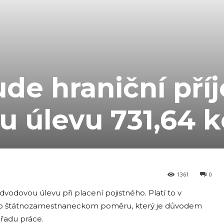
ude hraniční pří
 úlevu 731,64 
1361
0
vodovou úlevu při placení pojistného. Platí to v
bo štátnozamestnaneckom poměru, který je důvodem
úřadu práce.