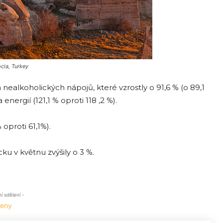
cia, Turkey
ealkoholických nápojů, které vzrostly o 91,6 % (o 89,1
nergií (121,1 % oproti 118 ,2 %).
oproti 61,1%).
u v květnu zvýšily o 3 %.
 sdělení -