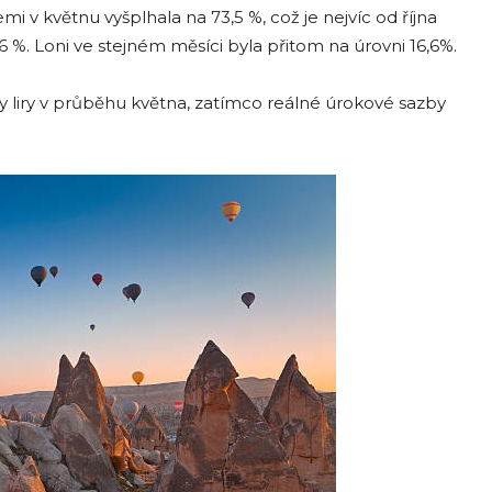
emi v květnu vyšplhala na 73,5 %, což je nejvíc od října
%. Loni ve stejném měsíci byla přitom na úrovni 16,6%.
ny liry v průběhu května, zatímco reálné úrokové sazby