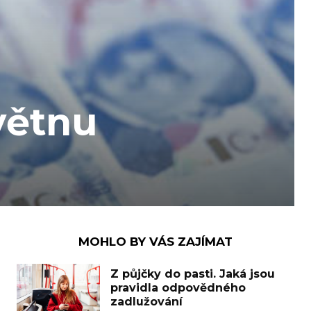
větnu
MOHLO BY VÁS ZAJÍMAT
Z půjčky do pasti. Jaká jsou
pravidla odpovědného
zadlužování