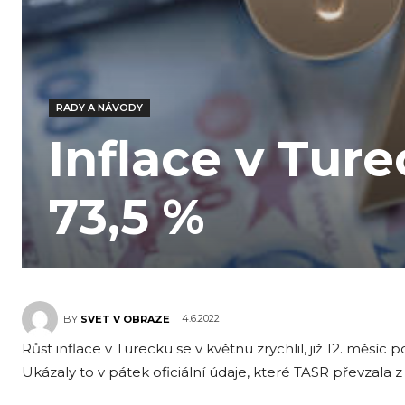
RADY A NÁVODY
Inflace v Tur
73,5 %
4.6.2022
BY
SVET V OBRAZE
Růst inflace v Turecku se v květnu zrychlil, již 12. měsíc
Ukázaly to v pátek oficiální údaje, které TASR převzala z