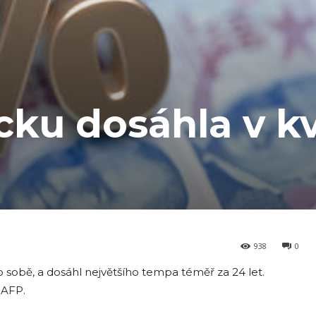
ecku dosáhla v k
938
0
 po sobě, a dosáhl největšího tempa téměř za 24 let.
 AFP.