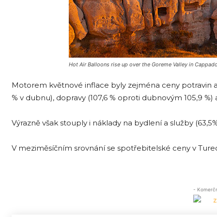
Hot Air Balloons rise up over the Goreme Valley in Cappado
Motorem květnové inflace byly zejména ceny potravin a n
% v dubnu), dopravy (107,6 % oproti dubnovým 105,9 %) a e
Výrazně však stouply i náklady na bydlení a služby (63,5% 
V meziměsíčním srovnání se spotřebitelské ceny v Tureck
- Komerční