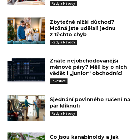
Rady a Návody
Zbytečně nižší důchod?
Možná jste udělali jednu
z těchto chyb
Rady a Návody
Znáte nejobchodovanější
měnové páry? Měli by o nich
vědět i „junior“ obchodníci
Investice
Sjednání povinného ručení na
pár kliknutí
Rady a Návody
Co jsou kanabinoidy a jak