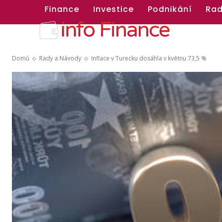
Finance
Investice
Podnikání
Rad
info Finance
Domů
Rady a Návody
Inflace v Turecku dosáhla v květnu 73,5 %